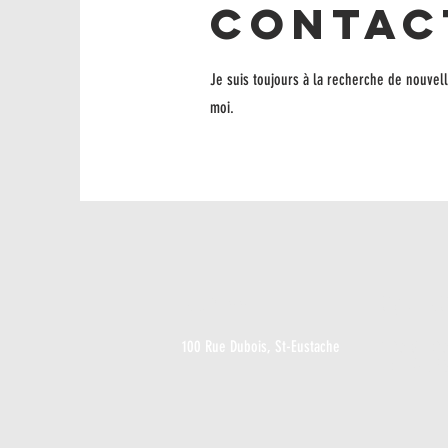
Contac
Je suis toujours à la recherche de nouvel
moi.
ADRESSE
CONTA
100 Rue Dubois, St-Eustache
info@lef
Tel:
(450