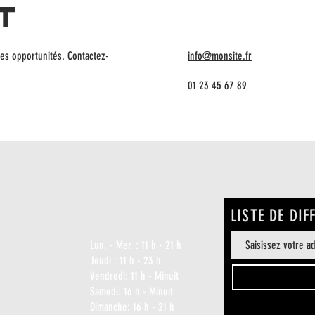
t
les opportunités. Contactez-
info@monsite.fr
01 23 45 67 89
CT
HORAIRE DU BAR
LISTE DE DIF
our.com
Lun. - Mer. : 11 h - 21 h
) 472-3687
​​Jeudi : 11 h - 23 h
​Vendredi: 11 h - Minuit
Samedi: 16 h - Minuit
Dimanche: 16 h - 21 h